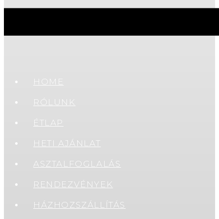
HOME
RÓLUNK
ÉTLAP
HETI AJÁNLAT
ASZTALFOGLALÁS
RENDEZVÉNYEK
HÁZHOZSZÁLLÍTÁS