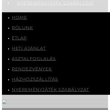
NYEREMÉNYJÁTÉK SZABÁLYZAT
HOME
RÓLUNK
ÉTLAP
HETI AJÁNLAT
ASZTALFOGLALÁS
RENDEZVÉNYEK
HÁZHOZSZÁLLÍTÁS
NYEREMÉNYJÁTÉK SZABÁLYZAT